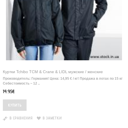
Куртки Tchibo TCM & Crane & LIDL мужские / женские
Производитель: Германия! Цена: 14,95 € / кг! Продажа в лотах по 15 кг
Себестоимость ~ 12 ..
14.95€
В СРАВНЕНИЯ
В ЗАМЕТКИ