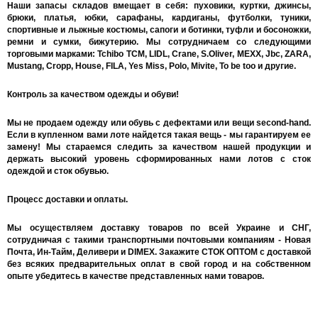
Наши запасы складов вмещает в себя: пуховики, куртки, джинсы,
брюки, платья, юбки, сарафаны, кардиганы, футболки, туники,
спортивные и лыжные костюмы, сапоги и ботинки, туфли и босоножки,
ремни и сумки, бижутерию. Мы сотрудничаем со следующими
торговыми марками: Tchibo TCM, LIDL, Crane, S.Oliver, MEXX, Jbc, ZARA,
Mustang, Cropp, House, FILA, Yes Miss, Polo, Mivite, To be too и другие.
Контроль за качеством одежды и обуви!
Мы не продаем одежду или обувь с дефектами или вещи second-hand.
Если в купленном вами лоте найдется такая вещь - мы гарантируем ее
замену! Мы стараемся следить за качеством нашей продукции и
держать высокий уровень сформированных нами лотов с сток
одеждой и сток обувью.
Процесс доставки и оплаты.
Мы осуществляем доставку товаров по всей Украине и СНГ,
сотрудничая с такими транспортными почтовыми компаниям - Новая
Почта, Ин-Тайм, Деливери и DIMEX. Закажите СТОК ОПТОМ с доставкой
без всяких предварительных оплат в свой город и на собственном
опыте убедитесь в качестве представленных нами товаров.