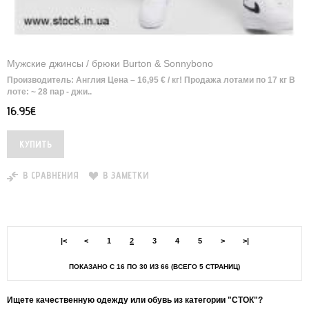
Мужские джинсы / брюки Burton & Sonnybono
Производитель: Англия Цена – 16,95 € / кг! Продажа лотами по 17 кг В
лоте: ~ 28 пар - джи..
16.95€
В СРАВНЕНИЯ
В ЗАМЕТКИ
|<
<
1
2
3
4
5
>
>|
ПОКАЗАНО С 16 ПО 30 ИЗ 66 (ВСЕГО 5 СТРАНИЦ)
Ищете качественную одежду или обувь из категории "СТОК"?