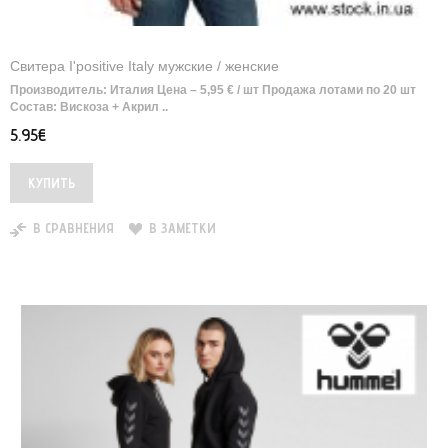
Свитера I'positive Italy мужские / женские
Производитель: Италия Цена – 5,95 € / шт Продажа лотами по 20 шт
Состав: Вискоза + Акрил ..
5.95€
В СРАВНЕНИЯ
В ЗАМЕТКИ