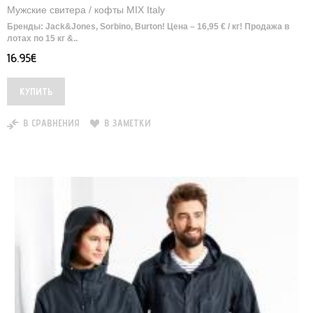
Мужские свитера / кофты MIX Italy
Бренды: Jack&Jones, Sorbino, Burton! Цена – 16,95 € / кг! Продажа в
лотах по 15 кг &..
16.95€
В СРАВНЕНИЯ
В ЗАМЕТКИ