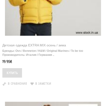
Детская одежда EXTRA MIX осень / зима
Бренды: Ovs / Benneton / H&M / Original Marines / To be too
Производитель: Италия / Германия ..
19.95€
В СРАВНЕНИЯ
В ЗАМЕТКИ