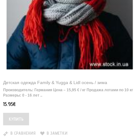
Детская одежда Family & Yugga & Lidl осень / зима
Производитель: Германия Цена – 15,95 € / кг Продажа лотами по 10 кг
Размеры: 0 - 16 лет ..
15.95€
В СРАВНЕНИЯ
В ЗАМЕТКИ