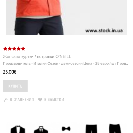
Женские куртки / ветровки O’NEILL
Производитель - Италия Сезон - демисезонн Цена - 25 евро / шт Прод..
25.00€
В СРАВНЕНИЯ
В ЗАМЕТКИ