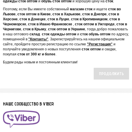
одежды сток оптом
и
обувь сток оптом
и хорошую цену на
сток
.
Поэтому, если Вы имеете собственный
магазин сток
и ищете
сток во
Львове
,
сток оптом в Киеве
,
сток в Харькове
,
сток в Днепре
,
сток в
Херсоне
,
сток в Донецке
,
сток в Луцке
,
сток в Кропивницком
,
сток в
Черноморске
,
сток в Ивано Франковске
,
сток оптом в Ужгороде
,
сток в
Чернигове
,
сток в Крыму
,
сток оптом в Украине
, тогда добро пожаловать
в наш оптового
склад сток одежды оптом
и
сток обувь оптом
по адресу,
помещенной в
"Контакты"
. Зарегистрируйтесь на нашем официальном
сайте, пройдите простую регистрацию по ссылке
"Регистрация"
и
получайте уведомления о новых поступления
сток оптом
и скидки,
покупая
сток от 300 кг и более
.
Будем рады новым и постоянным клиентам!
ПРОДОЛЖИТЬ
НАШЕ СООБЩЕСТВО В VIBER