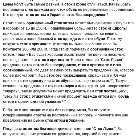
Цены могут быть самые разные, а
сток
в корне отличаться. Как выбрать
поставщика
сток одежды
или
сток обувь
не переплачивая посредникам?
Кто продает
сток оптом в Украине
,
сток без посредников
?
Стоит знать,
оригинальный сток оптом
может быть упакован в баулы или
в коробки от 15 до 150 кг. Подавляющее большинство
сток из Европы
приходится пересортовуваты, ведь в товаре попадаются вещи с
дефектами и однообразный
сток одежда
или
сток обуви
. Поэтому
покупать
сток в оригинале
не всегда выгодно, особенно если Вы
покупаете 100 или 200 кг. Тогда стоит подумать о
сортированн сток
оптом
, тогда у Вас будет хороший ассортимент по цене на несколько
центов дороже чем
сток в оригинале
. Наша компания "
Сток-Львов
"
предлагает
сток оптом без посредников
,
сток в оригинале
и
сток
сортированный
, что дает возможность выбрать то предложение, которое
более Вас устроит. Ища
сток без посредников
, спрашивайте "Откуда
привозят
сток одежду
или
сток обувь
поставщик
евро сток
?", "Какую
сезонность предлагает
сток поставщик
и или отсутствуют повреждения в
товаре?", "Какие документы может предъявить Вам
сток поставщик
?",
"Весь ли
сток с этикетками
и какой процент
одежда оптом
или
обувь
оптом в оригинальной упаковке
? "
Работая с поставщиком
сток без посредников
, Вы получите
исчерпывающие ответы на поставленные вопросы и получите лучшие
предложения на рынке
сток оптом в Украине
.
Покупая
сток оптом без посредников
в компании "
Сток-Львов
", Вы
получите хорошие условия сотрудничества, широкий ассортимент