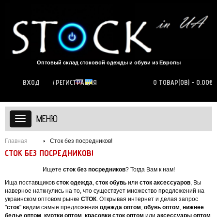
Оптовый склад стоковой одежды и обуви из Европы
ВХОД
РЕГИСТРАЦИЯ
0 ТОВАР(ОВ) - 0.00€
МЕНЮ
Главная
Сток без посредников!
СТОК БЕЗ ПОСРЕДНИКОВ!
Ищете
сток без посредников
? Тогда Вам к нам!
Ища поставщиков
сток одежда
,
сток обувь
или
сток аксессуаров
, Вы
наверное наткнулись на то, что существует множество предложений на
украинском оптовом рынке
СТОК
. Открывая интернет и делая запрос
"
сток
" видим самые предложения
одежда оптом
,
обувь оптом
,
нижнее
белье оптом
,
куртки оптом
,
красовки сток оптом
или
аксессуары оптом
.