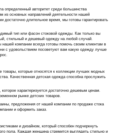
ла определенный авторитет среди большинства
им из основных направлений деятельности нашей
и достаточно длительное время, мы готовы гарантировать
димый тип или фасон стоковой одежды. Как только вы
ивый, стильный и дешевый одежду на любой случай.
нашей компании всегда готовы помочь своим клиентам в
 они с удовольствием посоветуют вам какую одежду лучше
рос.
е товары, которые относятся к коллекции лучших модных
нства. Качественная детская одежда способна прослужить
, которое характеризуется достаточно дешевым ценам.
ременном рынке детских товаров.
раины, предложения от нашей компании по продаже стока
мпании и оформить заказ.
истиками и дизайном, который способен подчеркнуть
ого пола. Каждая женщина стремится выглядеть стильно и