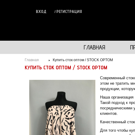
ВХОД
РЕГИСТРАЦИЯ
ГЛАВНАЯ
П
Главная
Купить сток оптом / STOCK OPTOM
КУПИТЬ СТОК ОПТОМ / STOCK OPTOM
​Современный сток
этом не тратить м
продукции, котору
Наша организация 
Такой подход к пр
посредническими 
клиентов.
Качественный сток
Для того чтобы ку