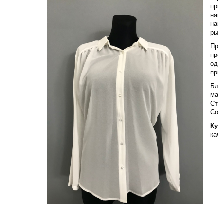
пр
на
на
ры
Пр
пр
од
пр
Бл
ма
Ст
Со
Ку
ка