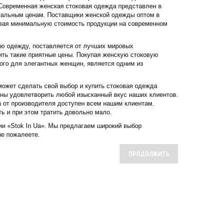
 Современная женская стоковая одежда представлен в
мальным ценам. Поставщики женской одежды оптом в
ивая минимальную стоимость продукции на современном
ую одежду, поставляется от лучших мировых
ть такие приятные цены. Покупая женскую стоковую
ого для элегантных женщин, является одним из
ожет сделать свой выбор и купить стоковая одежда
бны удовлетворить любой изысканный вкус наших клиентов.
 от производителя доступен всем нашим клиентам.
 и при этом тратить довольно мало.
ии «Stok In Ua». Мы предлагаем широкий выбор
не пожалеете.
ПРОДОЛЖИТЬ