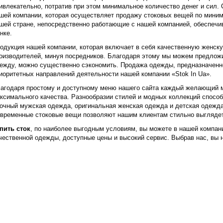
ивлекательно, потратив при этом минимальное количество денег и сил.
шей компании, которая осуществляет продажу стоковых вещей по мини
шей стране, непосредственно работающие с нашей компанией, обеспеч
нке.
одукция нашей компании, которая включает в себя качественную женск
оизводителей, минуя посредников. Благодаря этому мы можем предложи
ежду, можно существенно сэкономить. Продажа одежды, предназначенн
иоритетных направлений деятельности нашей компании «Stok In Ua».
агодаря простому и доступному меню нашего сайта каждый желающий м
ксимального качества. Разнообразии стилей и модных коллекций спосо
очный мужская одежда, оригинальная женская одежда и детская одежда
временные стоковые вещи позволяют нашим клиентам стильно выглядеть
пить сток
, по наиболее выгодным условиям, вы можете в нашей компан
чественной одежды, доступные цены и высокий сервис. Выбрав нас, вы 