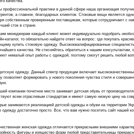
го качества.
ы профессиональной практики в данной сфере наша организация получи
рентов, а главное, благодарных клиентов. Стоковые вещи является одн
ря собственным проверенным поставщикам, которые сотрудничают с нам
чший сток в стране.
шим менеджерам каждый клиент может индивидуально подобрать необхо
йн-каталог, то обязательно найдете ответ на вопрос: где покупать крас
щему купить стоковую одежду. Высококвалифицированные специалисты 
очайшего качества. Не стесняйтесь обратиться к нашим консультантам,
меют немалый опыт работы с одеждой, поэтому смогут решить любой воп
детскую одежду. Данный спектр продукции включает высококачественны
бу позволяет формировать у нового поколения чувства стиля и соверше
дно.
шей компании почетное место занимает детская обувь от производителя
ствуют всем отраслевым стандартам и имеют самую низкую цену на сов
рые занимаются реализацией детской одежды и обуви на территории Ук
одежду достаточно просто. Все, что вам нужно посетить сайт нашей ко
чественная женская одежда отличается прекрасными внешними характер
ройность фигуры и изящество форм любой представительницы прекрасн