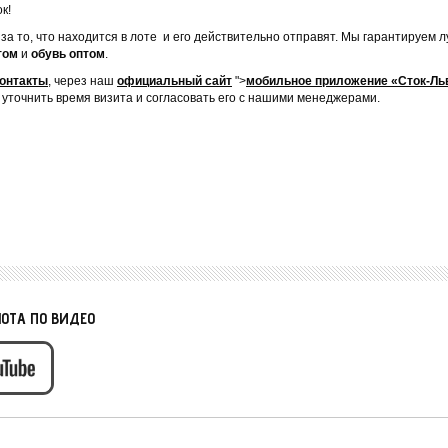
к!
 за то, что находится в лоте и его действительно отправят. Мы гарантируем
том
и
обувь оптом
.
онтакты
, через наш
официальный сайт
">
мобильное приложение «Сток-Ль
 уточнить время визита и согласовать его с нашими менеджерами.
ЛОТА ПО ВИДЕО