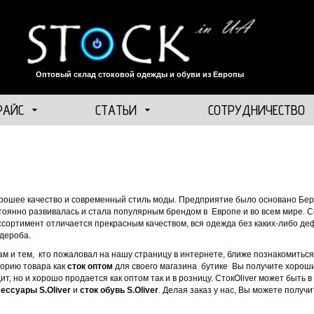
Оптовый склад стоковой одежды и обуви из Европы
РАЙС
СТАТЬИ
СОТРУДНИЧЕСТВО
орошее качество и современный стиль моды. Предприятие было основано Берн
остоянно развивалась и стала популярным брендом в Европе и во всем мире. 
ссортимент отличается прекрасным качеством, вся одежда без каких-либо де
рдероба.
м и тем, кто пожаловал на нашу страницу в интернете, ближе познакомитьс
горию товара как
сток оптом
для своего магазина бутике Вы получите хороши
дит, но и хорошо продается как оптом так и в розницу. СтокOliver может быть
ксессуары
S.
Oliver
и
сток обувь
S.
Oliver
. Делая заказ у нас, Вы можете получ