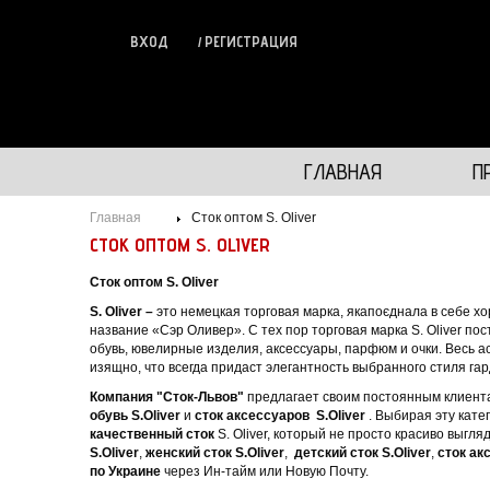
ВХОД
РЕГИСТРАЦИЯ
ГЛАВНАЯ
П
Главная
Сток оптом S. Oliver
СТОК ОПТОМ S. OLIVER
Сток оптом S. Oliver
S. Oliver –
это немецкая торговая марка, якапоєднала в себе х
название «Сэр Оливер». С тех пор торговая марка S. Oliver п
обувь, ювелирные изделия, аксессуары, парфюм и очки. Весь а
изящно, что всегда придаст элегантность выбранного стиля га
Компания "Сток-Львов"
предлагает своим постоянным клиента
обувь
S.
Oliver
и
сток аксессуаров
S.
Oliver
. Выбирая эту кате
качественный сток
S. Oliver, который не просто красиво выгля
S.
Oliver
,
женский сток
S.
Oliver
,
детский сток
S.
Oliver
,
сток а
по Украине
через Ин-тайм или Новую Почту.