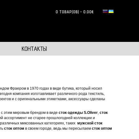
0 ТОВАР(ОВ) - 0.00€
КОНТАКТЫ
дом Фраером в 1970 годах в виде бутика, который носил
Сегодня компания изготавливает различного рода текстиль,
фектов и с оригинальными этикетками, аксессуары сделаны
я с этим мировым брендом в виде
сток одежды
S.
Oliver
,
сток
й ассортимент не старее прошлогодней коллекции и
 в различных миксованных категориях, таких
мужской сток
ить
сток оптом
в своем городе, ведь мы пересылаем
сток оптом