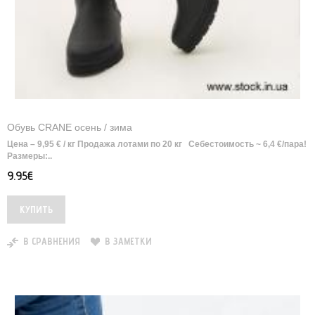
Обувь CRANE осень / зима
Цена – 9,95 € / кг Продажа лотами по 20 кг Себестоимость ~ 6,4 €/пара!
Размеры:..
9.95€
В СРАВНЕНИЯ
В ЗАМЕТКИ