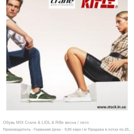
Обувь MIX Crane & LIDL & Rifle весна / лето
Производитель - Германия Цена - 9,95 евро / кг Продажа в лотах по 20..