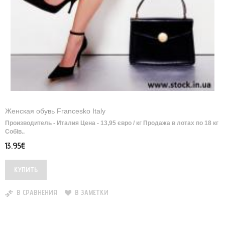
Женская обувь Francesko Italy
Производитель - Италия Цена - 13,95 євро / кг Продажа в лотах по 18 кг
Собів..
13.95€
В СРАВНЕНИЯ
В ЗАМЕТКИ