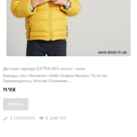
Детская одежда EXTRA MIX осень / зима
Бренды: Ovs / Benneton / H&M / Original Marines / To be too
Производитель: Италия / Германия ..
19.95€
В СРАВНЕНИЯ
В ЗАМЕТКИ