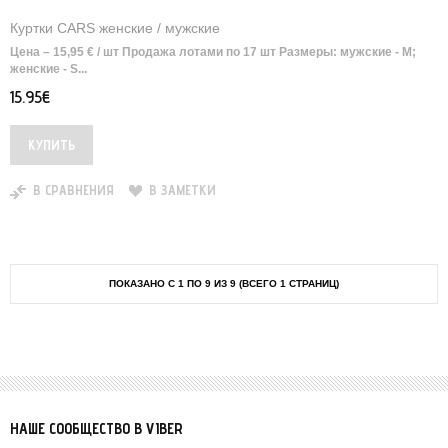
Куртки CARS женские / мужские
Цена – 15,95 € / шт Продажа лотами по 17 шт Размеры: мужские - М;
женские - S. ​ ..
15.95€
В СРАВНЕНИЯ
В ЗАМЕТКИ
ПОКАЗАНО С 1 ПО 9 ИЗ 9 (ВСЕГО 1 СТРАНИЦ)
НАШЕ СООБЩЕСТВО В VIBER