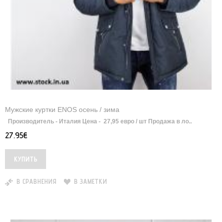
Мужские куртки ENOS осень / зима
Производитель - Италия Цена - 27,95 евро / шт Продажа в ло..
27.95€
В СРАВНЕНИЯ
В ЗАМЕТКИ