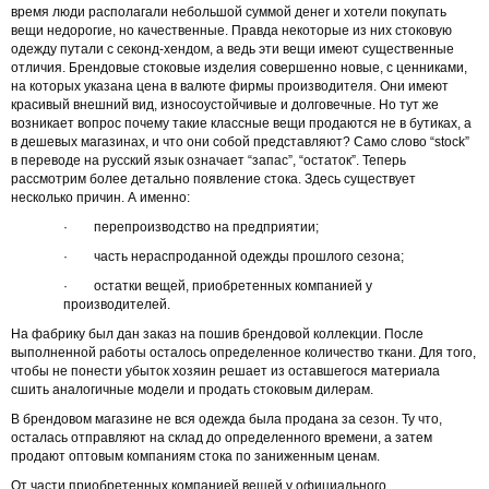
время люди располагали небольшой суммой денег и хотели покупать
вещи недорогие, но качественные. Правда некоторые из них стоковую
одежду путали с секонд-хендом, а ведь эти вещи имеют существенные
отличия. Брендовые стоковые изделия совершенно новые, с ценниками,
на которых указана цена в валюте фирмы производителя. Они имеют
красивый внешний вид, износоустойчивые и долговечные. Но тут же
возникает вопрос почему такие классные вещи продаются не в бутиках, а
в дешевых магазинах, и что они собой представляют? Само слово “stock”
в переводе на русский язык означает “запас”, “остаток”. Теперь
рассмотрим более детально появление стока. Здесь существует
несколько причин. А именно:
· перепроизводство на предприятии;
· часть нераспроданной одежды прошлого сезона;
· остатки вещей, приобретенных компанией у
производителей.
На фабрику был дан заказ на пошив брендовой коллекции. После
выполненной работы осталось определенное количество ткани. Для того,
чтобы не понести убыток хозяин решает из оставшегося материала
сшить аналогичные модели и продать стоковым дилерам.
В брендовом магазине не вся одежда была продана за сезон. Ту что,
осталась отправляют на склад до определенного времени, а затем
продают оптовым компаниям стока по заниженным ценам.
От части приобретенных компанией вещей у официального