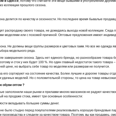
том в Одессе
, потому что считаете эти вещи бывшими в употреблении другим
из коллекции прошлого сезона.
на делится по качеству и сезонности. Но последнее время бывалые продавц
дят распродажу своего товара, не дожидаясь выхода новой коллекции. Сюда
ными моделями или с похожей причиной. Оптовые предложения имеют индиви
сезона. Не должны вещи группы размеров и цветовых гамм. Но все же одежда я
ыбора модельного ряда.
осле завершения сезона. Здесь нет единого бренда, но разнообразие товара 
этому и сток у них будет 100 %. Но один главный недостаток такого товара –
ней цене, но выбрать себе товар по моделям или размерам не получится.
а его сортируют на состояние качества. Более лучшие и дорогие товары отдаю
 удачных моделей. Но с положительной стороны, то цена на товар невысокая
к обуви оптом ?
рые заполонили наши рынки и прилавки многих магазинов не радуют качество
ый на продаже стока, имеет три основные особенности:
ости вкладывать большие суммы денег.
а не было стыдно перед покупателями реализовывать хорошую брендовые па
 производства и следили за качеством товара. Поэтому, вы как продавец, с