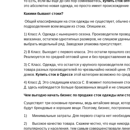
то Есть, если вы еще до сих пор сомневаетесь,
купить сток оп
это абсолютно новая одежда, но просто имеет происхождение 
Какими бывают стоки?
Общей классификации на сток одежды не существует, обычно о
подразделения всем вещам из стока. Опишем их.
1) Класс А. Одежда с нынешнего сезона. Производители прово
магазинах, остатком однотипных размеров, не слишком удач
выбрать модельный ряд. Заводская упаковка присутствует.
2) В Класс. Выходит с первого класса. Это остатки прошлого 
Реализуется по средней оптовой цене и без предоставления в
3) С Класс. Одежда, что остается у крупного производителя п
товара разных производителей по чрезвычайно низкой цене. По
домов.
Купить сток в Одессе
этой категории возможно по сред
4) Класс Д. Это следующим класса С. В момент пополнения сток
Д. здесь наблюдается больше бракованных вещей и не слишком
Чем выгодно начать бизнес по продаже сток одежды или сто
Существует три основные причины, ведь китайские вещи, кото
будут брендовые и хорошие вещи. Поэтому, бизнес, построенн
1) Минимальные затраты. Для первого старта нет необходим
2) Высокое качество товара. Скажем честно, что еще никогд
популярность у населения, тем самым совершенствовали линии