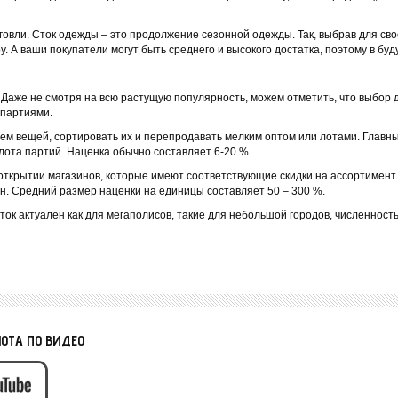
вли. Сток одежды – это продолжение сезонной одежды. Так, выбрав для своег
. А ваши покупатели могут быть среднего и высокого достатка, поэтому в бу
. Даже не смотря на всю растущую популярность, можем отметить, что выбор 
 партиями.
ем вещей, сортировать их и перепродавать мелким оптом или лотами. Главные
лота партий. Наценка обычно составляет 6-20 %.
открытии магазинов, которые имеют соответствующие скидки на ассортимент
н. Средний размер наценки на единицы составляет 50 – 300 %.
ток актуален как для мегаполисов, такие для небольшой городов, численност
ЛОТА ПО ВИДЕО