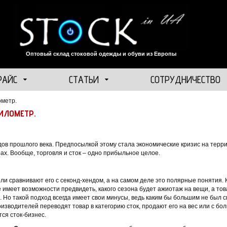
Оптовый склад стоковой одежды и обуви из Европы
РАЙС
СТАТЬИ
СОТРУДНИЧЕСТВО
ометр.
КИЛОМЕТР.
одов прошлого века. Предпосылкой этому стала экономические кризис на терр
х. Вообще, торговля и сток – одно прибыльное целое.
ели сравнивают его с секонд-хендом, а на самом деле это полярные понятия
е имеет возможности предвидеть, какого сезона будет ажиотаж на вещи, а тов
Но такой подход всегда имеет свои минусы, ведь каким бы большим не был сп
изводителей переводят товар в категорию сток, продают его на вес или с бол
ся сток-бизнес.