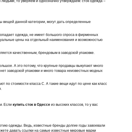
и людьми, то уверяем и однозначно утверждаем: сток одежда –
ы вещей данной категории, могут дать определенные
 попадает одежда, не имеет большого спроса в фирменных
дуальные цены на отдельный наименования и возможностью
вляется качественным, брендовым в заводской упаковке.
большое. А это потому, что крупные продавцы выкупают много
 нет заводской упаковки и много товара неизвестных модных
т по стоимости класса С. А такие вещи идут по цене как класс
.
м. Если
купить сток в Одессе
из высоких классов, то у вас
ртию одежды. Ведь, известные бренды долгие годы завоевали
можете давать ссылки на самые известные мировые марки