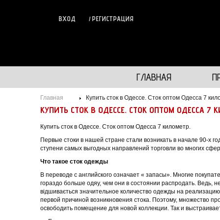
ВХОД
РЕГИСТРАЦИЯ
ГЛАВНАЯ
П
Главная
Купить сток в Одессе. Сток оптом Одесса 7 кил
КУПИТЬ СТОК В ОДЕССЕ. СТОК ОПТОМ ОДЕССА 7 
Купить сток в Одессе. Сток оптом Одесса 7 километр.
Первые стоки в нашей стране стали возникать в начале 90-х г
ступени самых выгодных направлений торговли во многих сфера
Что такое сток одежды
В переводе с английского означает « запасы». Многие покупат
гораздо больше одяу, чем они в состоянии распродать. Ведь, н
відшивається значительное количество одежды на реализацию. 
первой причиной возникновения стока. Поэтому, множество про
освободить помещение для новой коллекции. Так и выстраивает