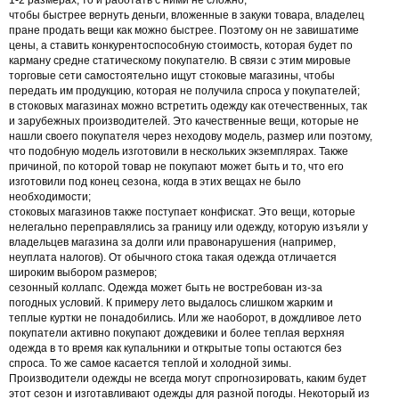
1-2 размерах, то и работать с ними не сложно;
чтобы быстрее вернуть деньги, вложенные в закуки товара, владелец
пране продать вещи как можно быстрее. Поэтому он не завишатиме
цены, а ставить конкурентоспособную стоимость, которая будет по
карману средне статическому покупателю. В связи с этим мировые
торговые сети самостоятельно ищут стоковые магазины, чтобы
передать им продукцию, которая не получила спроса у покупателей;
в стоковых магазинах можно встретить одежду как отечественных, так
и зарубежных производителей. Это качественные вещи, которые не
нашли своего покупателя через неходову модель, размер или поэтому,
что подобную модель изготовили в нескольких экземплярах. Также
причиной, по которой товар не покупают может быть и то, что его
изготовили под конец сезона, когда в этих вещах не было
необходимости;
стоковых магазинов также поступает конфискат. Это вещи, которые
нелегально переправлялись за границу или одежду, которую изъяли у
владельцев магазина за долги или правонарушения (например,
неуплата налогов). От обычного стока такая одежда отличается
широким выбором размеров;
сезонный коллапс. Одежда может быть не востребован из-за
погодных условий. К примеру лето выдалось слишком жарким и
теплые куртки не понадобились. Или же наоборот, в дождливое лето
покупатели активно покупают дождевики и более теплая верхняя
одежда в то время как купальники и открытые топы остаются без
спроса. То же самое касается теплой и холодной зимы.
Производители одежды не всегда могут спрогнозировать, каким будет
этот сезон и изготавливают одежды для разной погоды. Некоторый из