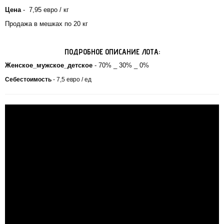
Цена
-
7,95
евро / кг
Продажа в мешках по 20 кг
ПОДРОБНОЕ ОПИСАНИЕ ЛОТА:
Женское_мужское_детское
-
70% _ 30% _ 0%
Себестоимость
- 7,5 евро / ед