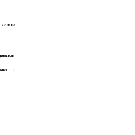
с лота на
 дешевая
алюте по