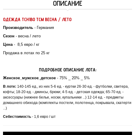
ОПИСАНИЕ
ОДЕЖДА TCHIBO TCM ВЕСНА / ЛЕТО
Производитель
- Германия
Сезон
- весна / лето
Цена
-
8,5
евро / кг
Продажа в лотах по 25 кг
ПОДРОБНОЕ ОПИСАНИЕ ЛОТА:
Женское_мужское_детское
- 75% _ 20% _ 5%
В лоте:
140-145 ед., из них 5-6 ед. - куртки 26-30 ед. - футболки, свитера,
кофты; 18-20 ед. - джинсы, брюки; 4-5 ед. - детская одежда; 65-70 ед. -
аксессуары (нижнее белье, носки, купальники ...) 12-14 ед. - предметы
домашнего обихода (комплекты постели, полотенца, покрывала, скатерти
...)
Себестоимость
- 1,6 евро / шт