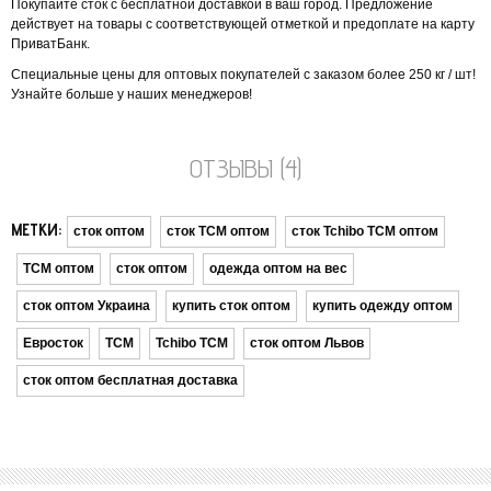
Покупайте сток с бесплатной доставкой в ​​ваш город. Предложение
действует на товары с соответствующей отметкой и предоплате на карту
ПриватБанк.
Специальные цены для оптовых покупателей с заказом более 250 кг / шт!
Узнайте больше у наших менеджеров!
ОТЗЫВЫ (4)
МЕТКИ:
сток оптом
сток ТСМ оптом
сток Tchibo TCM оптом
ТСМ оптом
сток оптом
одежда оптом на вес
сток оптом Украина
купить сток оптом
купить одежду оптом
Евросток
ТСМ
Tchibo TCM
сток оптом Львов
сток оптом бесплатная доставка