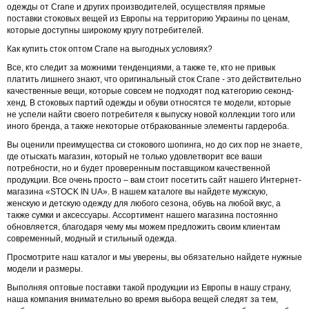
одежды от Crane и других производителей, осуществляя прямые
поставки стоковых вещей из Европы на территорию Украины по ценам,
которые доступны широкому кругу потребителей.
Как купить сток оптом Сгапе на выгодных условиях?
Все, кто следит за можними тенденциями, а также те, кто не привык
платить лишнего знают, что оригинальный сток Сгапе - это действительно
качественные вещи, которые совсем не подходят под категорию секонд-
хенд. В стоковых партий одежды и обуви относятся те модели, которые
не успели найти своего потребителя к выпуску новой коллекции того или
иного бренда, а также некоторые отбракованные элементы гардероба.
Вы оценили преимущества си стокового шопинга, но до сих пор не знаете,
где отыскать магазин, который не только удовлетворит все ваши
потребности, но и будет проверенным поставщиком качественной
продукции. Все очень просто – вам стоит посетить сайт нашего Интернет-
магазина «STOCK IN UA». В нашем каталоге вы найдете мужскую,
женскую и детскую одежду для любого сезона, обувь на любой вкус, а
также сумки и аксессуары. Ассортимент нашего магазина постоянно
обновляется, благодаря чему мы можем предложить своим клиентам
современный, модный и стильный одежда.
Просмотрите наш каталог и мы уверены, вы обязательно найдете нужные
модели и размеры.
Выполняя оптовые поставки такой продукции из Европы в нашу страну,
наша компания внимательно во время выбора вещей следят за тем,