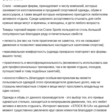
Crane - немецкая фирма, принадлежит к числу компаний, которые
занимаются изготовлением и продажей спортивной одежды, обуви и
аксессуаров, а также вещей которые непременно пригодятся любителям
активного отдыха. Среди широкого ассортимента отыскать для себя
нужные вещи могут и мужчины, и женщины, и дети любого возраста.
Товары торговой марки сток Crane Sports пользуются столь большой
популярностью благодаря ряду отличительных свойств:
• легкость (ее вес на теле практически не заметна, что не сковывает
движения и позволяет максимально насладиться занятиями спортом);
• максимальная комфортность (одежда прекрасно повторяет все формы
вашего тела);
• практичность и многофункциональность (возможность использовать как
для профессиональных тренировок, так и во время отдыха, походов,
путешествий и тому подобных занятий);
• износостойкость (благодаря особым материалам вы можете
пользоваться одеждой этого производителя довольно долго, ему не
страшны многократные стирки и вещи могут прослужить владельцу не
один сезон).
Одежда и обувь от данного производителя - это выбор тех, кто привык
одеваться стильно, находиться в непрерывном движении, тех, кто любит
активно и весело отдыхать. Интернет-магазин «STOCK IN UA» на данный
момент существенно увеличило круг своих клиентов благодаря стоковом